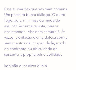
Essa é uma das queixas mais comuns. 
Um parceiro busca diálogo. O outro 
foge, adia, minimiza ou muda de 
assunto. À primeira vista, parece 
desinteresse. Mas nem sempre é. Às 
vezes, a evitação é uma defesa contra 
sentimentos de incapacidade, medo 
de confronto ou dificuldade de 
sustentar a própria vulnerabilidade.
Isso não quer dizer que o 
comportamento não machuque. 
Machuca, e bastante. Mas entender a 
função dessa defesa ajuda o casal a 
sair da leitura simplista de que um não 
se importa e o outro exagera. Em vez 
de pressionar indefinidamente ou 
desistir de vez, pode ser útil combinar 