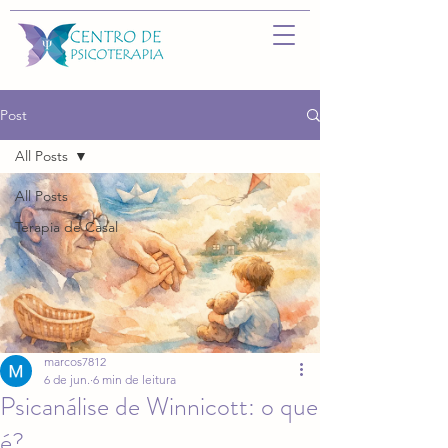
Post
All Posts
All Posts
Terapia de Casal
marcos7812
6 de jun.
6 min de leitura
Psicanálise de Winnicott: o que
é?