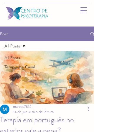
Post
All Posts
All Posts
Terapia de Casal
marcos7812
14 de jun.
6 min de leitura
Terapia em português no
exterior vale a pena?