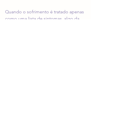
Quando o sofrimento é tratado apenas 
como uma lista de sintomas, algo da 
experiência subjetiva se perde. Uma 
escuta clinicamente fundamentada 
considera a história do paciente, seus 
vínculos, defesas, fragilidades e 
modos singulares de lidar com a dor. 
Isso é diferente de receber conselhos 
ou orientações genéricas para se sentir 
melhor.
Em uma abordagem psicoterapêutica 
séria, o objetivo não é encaixar a 
pessoa em fórmulas prontas, mas 
ajudá-la a compreender o que vive, 
ampliar recursos emocionais e 
sustentar transformações que façam 