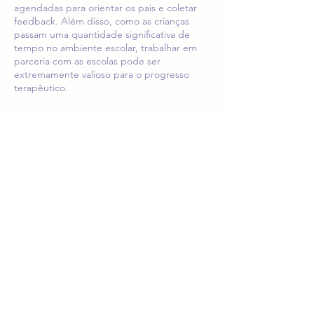
agendadas para orientar os pais e coletar
feedback. Além disso, como as crianças
passam uma quantidade significativa de
tempo no ambiente escolar, trabalhar em
parceria com as escolas pode ser
extremamente valioso para o progresso
terapêutico.
Investir na Terapia Infantil Online é uma
maneira proativa de cuidar da saúde mental
das crianças desde cedo. Ela atua como
uma medida preventiva, garantindo que a
criança cresça com uma compreensão clara
de seus sentimentos e emoções. Em um
mundo cada vez mais digital, essa
abordagem online torna o atendimento
acessível, conveniente e adaptado às
necessidades da geração atual.
Informações de contato