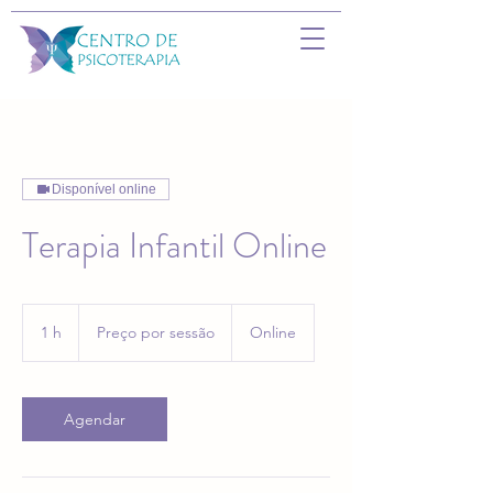
Disponível online
Terapia Infantil Online
Preço
por
1 h
1
Preço por sessão
Online
sessão
Agendar