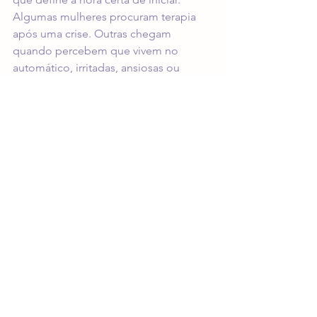
Algumas mulheres procuram terapia 
após uma crise. Outras chegam 
quando percebem que vivem no 
automático, irritadas, ansiosas ou 
emocionalmente anestesiadas. Há 
também quem busque atendimento 
porque deseja compreender melhor a 
própria história e construir relações 
mais saudáveis.
Um bom sinal de que vale considerar 
esse passo é notar que o sofrimento 
está se repetindo e que, sozinha, a 
pessoa não consegue sair do mesmo 
lugar. Outro indício aparece quando 
conversar com amigos já não basta, ou 
quando a tentativa constante de dar 
conta de tudo começa a cobrar um 