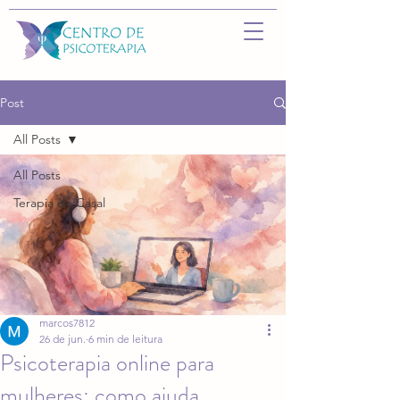
Post
All Posts
All Posts
Terapia de Casal
marcos7812
26 de jun.
6 min de leitura
Psicoterapia online para
mulheres: como ajuda