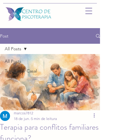
Post
All Posts
All Posts
Terapia de Casal
marcos7812
18 de jun.
5 min de leitura
Terapia para conflitos familiares
funciona?