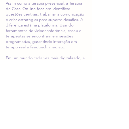
Assim como a terapia presencial, a Terapia
de Casal On line foca em identificar
questões centrais, trabalhar a comunicação
e criar estratégias para superar desafios. A
diferença está na plataforma. Usando
ferramentas de videoconferência, casais e
terapeutas se encontram em sessões
programadas, garantindo interação em
tempo real e feedback imediato.
Em um mundo cada vez mais digitalizado, a
Terapia de Casal On line se destaca como
uma solução adaptada às necessidades
contemporâneas. Ela fornece ferramentas
eficazes para casais navegarem pelos
desafios de seus relacionamentos,
promovendo entendimento, reconexão e
crescimento mútuo. Se você e seu
parceiro(a) estão buscando formas de
fortalecer seu relacionamento, considerem a
Terapia de Casal Online como um caminho a
ser explorado.