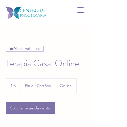
Disponível online
Terapia Casal Online
Pix
ou
1 h
1
Pix ou Cartões
Online
Cartões
Solicitar agendamento