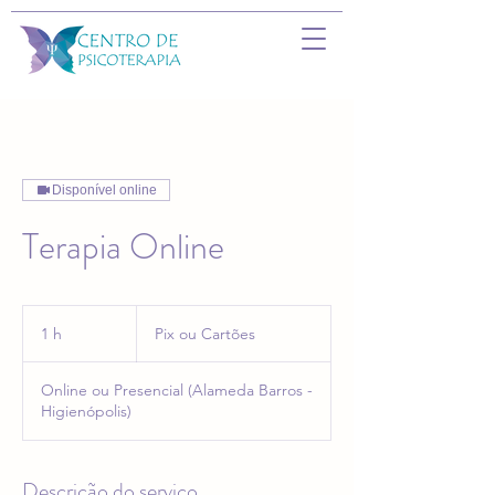
Disponível online
Terapia Online
Pix
ou
1 h
1
Pix ou Cartões
Cartões
Online ou Presencial (Alameda Barros -
Higienópolis)
Descrição do serviço