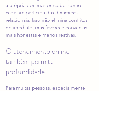
a própria dor, mas perceber como 
cada um participa das dinâmicas 
relacionais. Isso não elimina conflitos 
de imediato, mas favorece conversas 
mais honestas e menos reativas.
O atendimento online 
também permite 
profundidade
Para muitas pessoas, especialmente 
brasileiras que vivem fora do país ou 
pacientes com rotina intensa, a 
psicoterapia online
 se tornou uma 
forma viável e consistente de cuidado. 
Ainda existe quem pergunte se o 
atendimento remoto permite um 