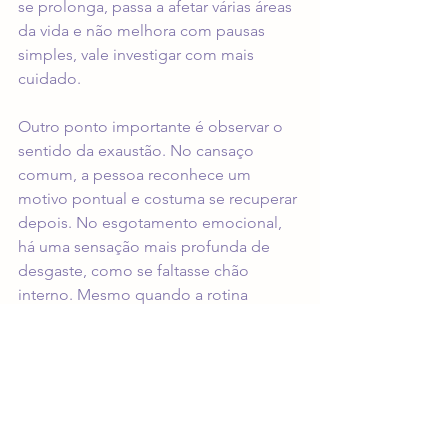
se prolonga, passa a afetar várias áreas 
da vida e não melhora com pausas 
simples, vale investigar com mais 
cuidado.
Outro ponto importante é observar o 
sentido da exaustão. No cansaço 
comum, a pessoa reconhece um 
motivo pontual e costuma se recuperar 
depois. No esgotamento emocional, 
há uma sensação mais profunda de 
desgaste, como se faltasse chão 
interno. Mesmo quando a rotina 
desacelera, o alívio não vem por 
completo.
Se, além disso, surgem choro 
frequente, sensação de desamparo, 
isolamento, ansiedade persistente ou 