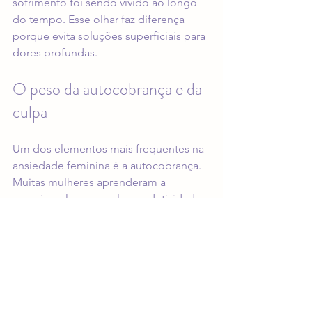
sofrimento foi sendo vivido ao longo 
do tempo. Esse olhar faz diferença 
porque evita soluções superficiais para 
dores profundas.
O peso da autocobrança e da 
culpa
Um dos elementos mais frequentes na 
ansiedade feminina é a autocobrança. 
Muitas mulheres aprenderam a 
associar valor pessoal a produtividade, 
disponibilidade e capacidade de 
cuidar de tudo. Quando falham, ou 
apenas se cansam, sentem culpa. 
Quando conseguem, não descansam, 
porque logo surge uma nova 
exigência.